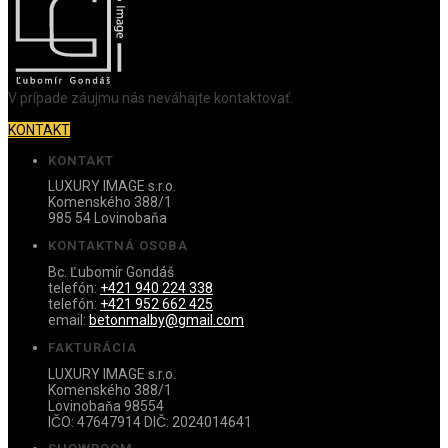
V prípade záujmu nás neváhajte kontaktovať.
KONTAKT
KONTAKT
LUXURY IMAGE s.r.o.
Komenského 388/1
985 54 Lovinobaňa
KONTAKTNÁ OSOBA
Bc. Ľubomír Gondáš
telefón:
+421 940 224 338
telefón:
+421 952 662 425
email:
betonmalby@gmail.com
FAKTURÁCIA
LUXURY IMAGE s.r.o.
Komenského 388/1
Lovinobaňa 98554
IČO: 47647914 DIČ: 2024014641