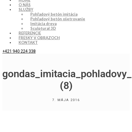
HOME
O NÁS
SLUŽBY
Pohľadový betón imitácia
Pohľadový betón ošetrovanie
Imitácia dreva
Sculptural 3D
REFERENCIE
FRESKY V OBRAZOCH
KONTAKT
+421 940 224 338
gondas_imitacia_pohladovy_
(8)
7. MÁJA 2016