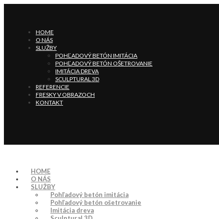
HOME
O NÁS
SLUŽBY
POHĽADOVÝ BETÓN IMITÁCIA
POHĽADOVÝ BETÓN OŠETROVANIE
IMITÁCIA DREVA
SCULPTURAL 3D
REFERENCIE
FRESKY V OBRAZOCH
KONTAKT
HOME
O NÁS
SLUŽBY
Pohľadový betón imitácia
Pohľadový betón ošetrovanie
Imitácia dreva
Sculptural 3D