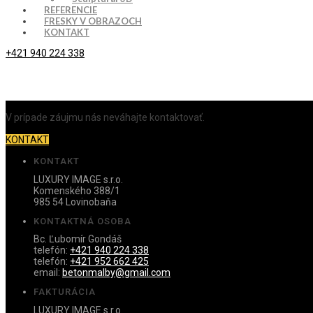
REFERENCIE
FRESKY V OBRAZOCH
KONTAKT
+421 940 224 338
V prípade záujmu nás neváhajte kontaktovať.
KONTAKT
KONTAKT
LUXURY IMAGE s.r.o.
Komenského 388/1
985 54 Lovinobaňa
KONTAKTNÁ OSOBA
Bc. Ľubomír Gondáš
telefón:
+421 940 224 338
telefón:
+421 952 662 425
email:
betonmalby@gmail.com
FAKTURÁCIA
LUXURY IMAGE s.r.o.