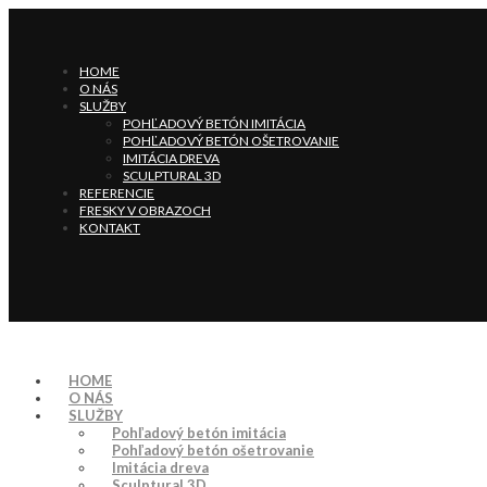
HOME
O NÁS
SLUŽBY
POHĽADOVÝ BETÓN IMITÁCIA
POHĽADOVÝ BETÓN OŠETROVANIE
IMITÁCIA DREVA
SCULPTURAL 3D
REFERENCIE
FRESKY V OBRAZOCH
KONTAKT
HOME
O NÁS
SLUŽBY
Pohľadový betón imitácia
Pohľadový betón ošetrovanie
Imitácia dreva
Sculptural 3D