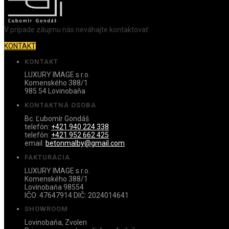
V prípade záujmu nás neváhajte kontaktovať.
KONTAKT
KONTAKT
LUXURY IMAGE s.r.o.
Komenského 388/1
985 54 Lovinobaňa
KONTAKTNÁ OSOBA
Bc. Ľubomír Gondáš
telefón:
+421 940 224 338
telefón:
+421 952 662 425
email:
betonmalby@gmail.com
FAKTURÁCIA
LUXURY IMAGE s.r.o.
Komenského 388/1
Lovinobaňa 98554
IČO: 47647914 DIČ: 2024014641
SHOWROOM
Lovinobaňa, Zvolen