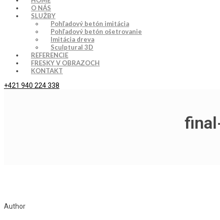
HOME
O NÁS
SLUŽBY
Pohľadový betón imitácia
Pohľadový betón ošetrovanie
Imitácia dreva
Sculptural 3D
REFERENCIE
FRESKY V OBRAZOCH
KONTAKT
+421 940 224 338
fina
Author