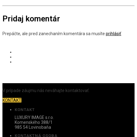
Pridaj komentár
Prepáčte, ale pred zanechaním komentára sa musíte
prihlásiť
.
V prípade záujmu nás neváhajte kontaktovať.
KONTAKT
KONTAKT
LUXURY IMAGE s.r.o.
Komenského 388/1
985 54 Lovinobaňa
KONTAKTNÁ OSOBA