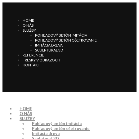
HOME
O NÁS
SLUŽBY
POHĽADOVÝ BETÓN IMITÁCIA
POHĽADOVÝ BETÓN OŠETROVANIE
IMITÁCIA DREVA
SCULPTURAL 3D
REFERENCIE
FRESKY V OBRAZOCH
KONTAKT
HOME
O NÁS
SLUŽBY
Pohľadový betón imitácia
Pohľadový betón ošetrovanie
Imitácia dreva
Sculptural 3D