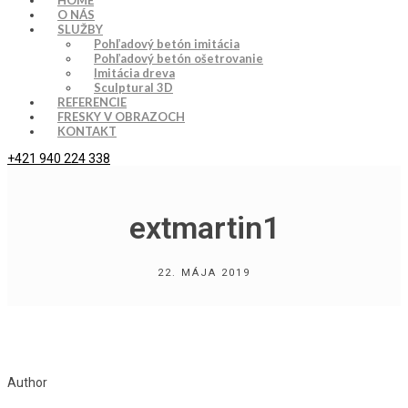
HOME
O NÁS
SLUŽBY
Pohľadový betón imitácia
Pohľadový betón ošetrovanie
Imitácia dreva
Sculptural 3D
REFERENCIE
FRESKY V OBRAZOCH
KONTAKT
+421 940 224 338
extmartin1
22. MÁJA 2019
Author