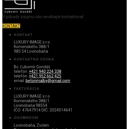
V prípade záujmu nás neváhajte kontaktovať.
KONTAKT
KONTAKT
LUXURY IMAGE s.r.o.
Komenského 388/1
985 54 Lovinobaňa
KONTAKTNÁ OSOBA
Bc. Ľubomír Gondáš
telefón:
+421 940 224 338
telefón:
+421 952 662 425
email:
betonmalby@gmail.com
FAKTURÁCIA
LUXURY IMAGE s.r.o.
Komenského 388/1
Lovinobaňa 98554
IČO: 47647914 DIČ: 2024014641
SHOWROOM
Lovinobaňa, Zvolen