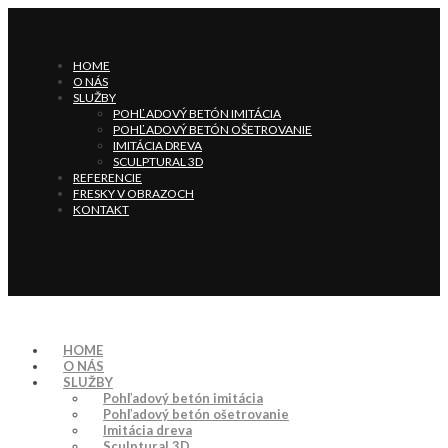
HOME
O NÁS
SLUŽBY
POHĽADOVÝ BETÓN IMITÁCIA
POHĽADOVÝ BETÓN OŠETROVANIE
IMITÁCIA DREVA
SCULPTURAL 3D
REFERENCIE
FRESKY V OBRAZOCH
KONTAKT
HOME
O NÁS
SLUŽBY
Pohľadový betón imitácia
Pohľadový betón ošetrovanie
Imitácia dreva
Sculptural 3D