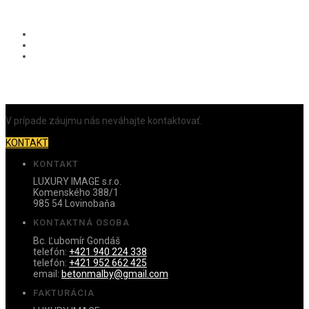
V prípade záujmu nás neváhajte kontaktovať.
KONTAKT
KONTAKT
LUXURY IMAGE s.r.o.
Komenského 388/1
985 54 Lovinobaňa
KONTAKTNÁ OSOBA
Bc. Ľubomír Gondáš
telefón:
+421 940 224 338
telefón:
+421 952 662 425
email:
betonmalby@gmail.com
FAKTURÁCIA