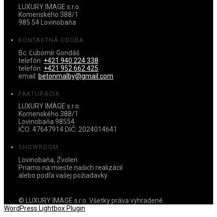
LUXURY IMAGE s.r.o.
Komenského 388/1
985 54 Lovinobaňa
KONTAKTNÁ OSOBA
Bc. Ľubomír Gondáš
telefón:
+421 940 224 338
telefón:
+421 952 662 425
email:
betonmalby@gmail.com
FAKTURÁCIA
LUXURY IMAGE s.r.o.
Komenského 388/1
Lovinobaňa 98554
IČO: 47647914 DIČ: 2024014641
SHOWROOM
Lovinobaňa, Zvolen
Priamo na mieste našich realizácií
alebo podľa vašej požiadavky
© LUXURY IMAGE s.r.o. Všetky práva vyhradené.
WordPress Lightbox Plugin