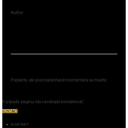
Author
oktodigital
Pridaj komentár
Prepáčte, ale pred zanechaním komentára sa musíte
prihlásiť
.
V prípade záujmu nás neváhajte kontaktovať.
KONTAKT
KONTAKT