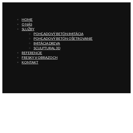
HOME
O NÁS
SLUŽBY
POHĽADOVÝ BETÓN IMITÁCIA
POHĽADOVÝ BETÓN OŠETROVANIE
IMITÁCIA DREVA
SCULPTURAL 3D
REFERENCIE
FRESKY V OBRAZOCH
KONTAKT