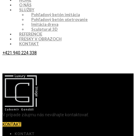
HOME
O NÁS
SLUŽBY
Pohľadový betón imitácia
Pohľadový betón ošetrovanie
Imitácia dreva
Sculptural 3D
REFERENCIE
FRESKY V OBRAZOCH
KONTAKT
+421 940 224 338
V prípade záujmu nás neváhajte kontaktovať.
KONTAKT
KONTAKT