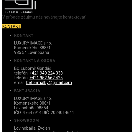
V prípade záujmu nás neváhajte kontaktovať.
KONTAKT
KONTAKT
LUXURY IMAGE s.r.o.
Komenského 388/1
985 54 Lovinobaňa
KONTAKTNÁ OSOBA
Bc. Ľubomír Gondáš
telefón:
+421 940 224 338
telefón:
+421 952 662 425
email:
betonmalby@gmail.com
FAKTURÁCIA
LUXURY IMAGE s.r.o.
Komenského 388/1
Lovinobaňa 98554
IČO: 47647914 DIČ: 2024014641
SHOWROOM
Lovinobaňa, Zvolen