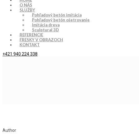
HOME
O NÁS
SLUŽBY
Pohľadový betón imitácia
Pohľadový betón ošetrovanie
Imitácia dreva
Sculptural 3D
REFERENCIE
FRESKY V OBRAZOCH
KONTAKT
+421 940 224 338
Author