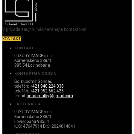
V prípade záujmu nás neváhajte kontaktovať.
KONTAKT
KONTAKT
LUXURY IMAGE s.r.o.
Komenského 388/1
985 54 Lovinobaňa
KONTAKTNÁ OSOBA
Bc. Ľubomír Gondáš
telefón:
+421 940 224 338
telefón:
+421 952 662 425
email:
betonmalby@gmail.com
FAKTURÁCIA
LUXURY IMAGE s.r.o.
Komenského 388/1
Lovinobaňa 98554
IČO: 47647914 DIČ: 2024014641