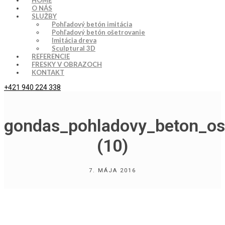
HOME
O NÁS
SLUŽBY
Pohľadový betón imitácia
Pohľadový betón ošetrovanie
Imitácia dreva
Sculptural 3D
REFERENCIE
FRESKY V OBRAZOCH
KONTAKT
+421 940 224 338
gondas_pohladovy_beton_os
(10)
7. MÁJA 2016