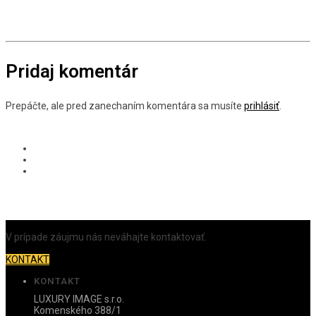
Pridaj komentár
Prepáčte, ale pred zanechaním komentára sa musíte
prihlásiť
.
V prípade záujmu nás neváhajte kontaktovať.
KONTAKT
KONTAKT
LUXURY IMAGE s.r.o.
Komenského 388/1