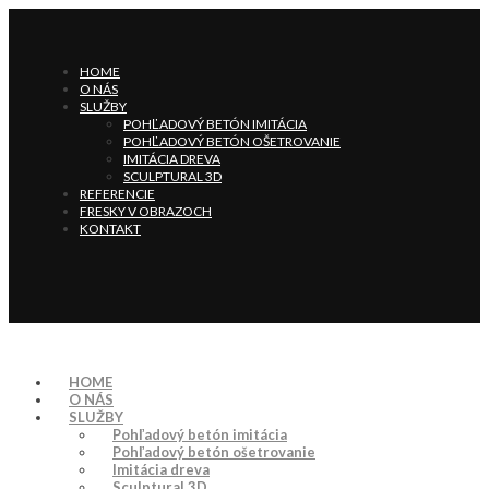
HOME
O NÁS
SLUŽBY
POHĽADOVÝ BETÓN IMITÁCIA
POHĽADOVÝ BETÓN OŠETROVANIE
IMITÁCIA DREVA
SCULPTURAL 3D
REFERENCIE
FRESKY V OBRAZOCH
KONTAKT
HOME
O NÁS
SLUŽBY
Pohľadový betón imitácia
Pohľadový betón ošetrovanie
Imitácia dreva
Sculptural 3D