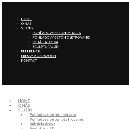
HOME
O NÁS
SLUŽBY
POHĽADOVÝ BETÓN IMITÁCIA
POHĽADOVÝ BETÓN OŠETROVANIE
IMITÁCIA DREVA
SCULPTURAL 3D
REFERENCIE
FRESKY V OBRAZOCH
KONTAKT
HOME
O NÁS
SLUŽBY
Pohľadový betón imitácia
Pohľadový betón ošetrovanie
Imitácia dreva
Sculptural 3D