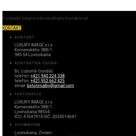
V prípade záujmu nás neváhajte kontaktovať.
KONTAKT
KONTAKT
LUXURY IMAGE s.r.o.
Komenského 388/1
985 54 Lovinobaňa
KONTAKTNÁ OSOBA
Bc. Ľubomír Gondáš
telefón:
+421 940 224 338
telefón:
+421 952 662 425
email:
betonmalby@gmail.com
FAKTURÁCIA
LUXURY IMAGE s.r.o.
Komenského 388/1
Lovinobaňa 98554
IČO: 47647914 DIČ: 2024014641
SHOWROOM
Lovinobaňa, Zvolen