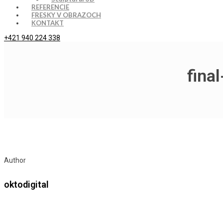
REFERENCIE
FRESKY V OBRAZOCH
KONTAKT
+421 940 224 338
fina
Author
oktodigital