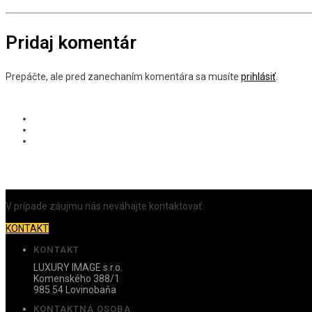
Pridaj komentár
Prepáčte, ale pred zanechaním komentára sa musíte
prihlásiť
.
V prípade záujmu nás neváhajte kontaktovať.
KONTAKT
KONTAKT
LUXURY IMAGE s.r.o.
Komenského 388/1
985 54 Lovinobaňa
KONTAKTNÁ OSOBA