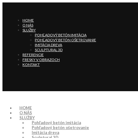
HOME
O NÁS
SLUŽBY
POHĽADOVÝ BETÓN IMITÁCIA
POHĽADOVÝ BETÓN OŠETROVANIE
IMITÁCIA DREVA
SCULPTURAL 3D
REFERENCIE
FRESKY V OBRAZOCH
KONTAKT
HOME
O NÁS
SLUŽBY
Pohľadový betón imitácia
Pohľadový betón ošetrovanie
Imitácia dreva
Sculptural 3D