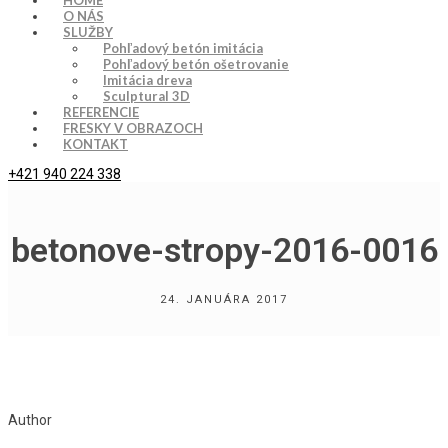
HOME
O NÁS
SLUŽBY
Pohľadový betón imitácia
Pohľadový betón ošetrovanie
Imitácia dreva
Sculptural 3D
REFERENCIE
FRESKY V OBRAZOCH
KONTAKT
+421 940 224 338
betonove-stropy-2016-0016
24. JANUÁRA 2017
Author