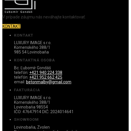
V prípade záujmu nás neváhajte kontaktovať.
KONTAKT
KONTAKT
LUXURY IMAGE s.r.o.
Komenského 388/1
985 54 Lovinobaňa
KONTAKTNÁ OSOBA
Bc. Ľubomír Gondáš
telefón:
+421 940 224 338
telefón:
+421 952 662 425
email:
betonmalby@gmail.com
FAKTURÁCIA
LUXURY IMAGE s.r.o.
Komenského 388/1
Lovinobaňa 98554
IČO: 47647914 DIČ: 2024014641
SHOWROOM
Lovinobaňa, Zvolen