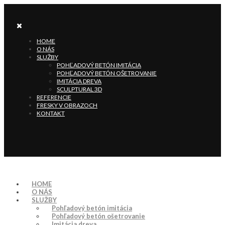
HOME
O NÁS
SLUŽBY
POHĽADOVÝ BETÓN IMITÁCIA
POHĽADOVÝ BETÓN OŠETROVANIE
IMITÁCIA DREVA
SCULPTURAL 3D
REFERENCIE
FRESKY V OBRAZOCH
KONTAKT
HOME
O NÁS
SLUŽBY
Pohľadový betón imitácia
Pohľadový betón ošetrovanie
Imitácia dreva