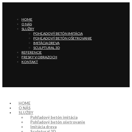
HOME
O NÁS
SLUŽBY
POHĽADOVÝ BETÓN IMITÁCIA
POHĽADOVÝ BETÓN OŠETROVANIE
IMITÁCIA DREVA
SCULPTURAL 3D
REFERENCIE
FRESKY V OBRAZOCH
KONTAKT
HOME
O NÁS
SLUŽBY
Pohľadový betón imitácia
Pohľadový betón ošetrovanie
Imitácia dreva
Sculptural 3D