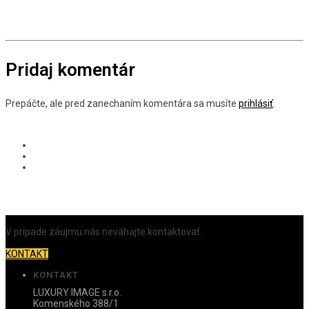
Pridaj komentár
Prepáčte, ale pred zanechaním komentára sa musíte
prihlásiť
.
V prípade záujmu nás neváhajte kontaktovať.
KONTAKT
KONTAKT
LUXURY IMAGE s.r.o.
Komenského 388/1