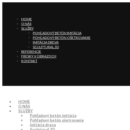
HOME
O NÁS
SLUŽBY
POHĽADOVÝ BETÓN IMITÁCIA
POHĽADOVÝ BETÓN OŠETROVANIE
IMITÁCIA DREVA
SCULPTURAL 3D
REFERENCIE
FRESKY V OBRAZOCH
KONTAKT
HOME
O NÁS
SLUŽBY
Pohľadový betón imitácia
Pohľadový betón ošetrovanie
Imitácia dreva
Sculptural 3D