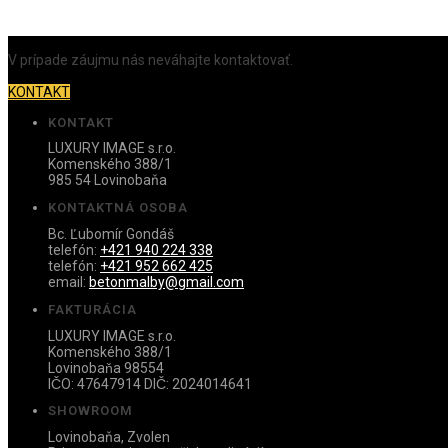
V prípade záujmu nás neváhajte kontaktovať.
KONTAKT
KONTAKT
LUXURY IMAGE s.r.o.
Komenského 388/1
985 54 Lovinobaňa
KONTAKTNÁ OSOBA
Bc. Ľubomír Gondáš
telefón:
+421 940 224 338
telefón:
+421 952 662 425
email:
betonmalby@gmail.com
FAKTURÁCIA
LUXURY IMAGE s.r.o.
Komenského 388/1
Lovinobaňa 98554
IČO: 47647914 DIČ: 2024014641
SHOWROOM
Lovinobaňa, Zvolen