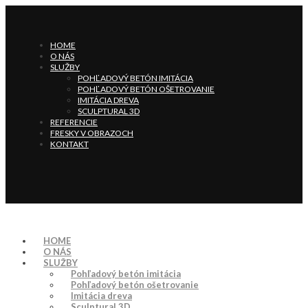
HOME
O NÁS
SLUŽBY
POHĽADOVÝ BETÓN IMITÁCIA
POHĽADOVÝ BETÓN OŠETROVANIE
IMITÁCIA DREVA
SCULPTURAL 3D
REFERENCIE
FRESKY V OBRAZOCH
KONTAKT
HOME
O NÁS
SLUŽBY
Pohľadový betón imitácia
Pohľadový betón ošetrovanie
Imitácia dreva
Sculptural 3D