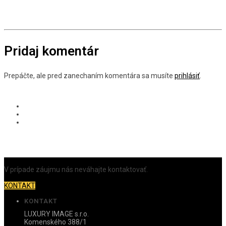
Pridaj komentár
Prepáčte, ale pred zanechaním komentára sa musíte
prihlásiť
.
V prípade záujmu nás neváhajte kontaktovať.
KONTAKT
KONTAKT
LUXURY IMAGE s.r.o.
Komenského 388/1