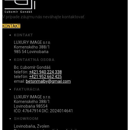
V prípade záujmu nás neváhajte kontaktovať.
KONTAKT
KONTAKT
LUXURY IMAGE s.r.o.
Komenského 388/1
985 54 Lovinobaňa
KONTAKTNÁ OSOBA
Bc. Ľubomír Gondáš
telefón:
+421 940 224 338
telefón:
+421 952 662 425
email:
betonmalby@gmail.com
FAKTURÁCIA
LUXURY IMAGE s.r.o.
Komenského 388/1
Lovinobaňa 98554
IČO: 47647914 DIČ: 2024014641
SHOWROOM
Lovinobaňa, Zvolen