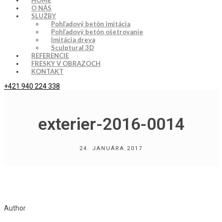
HOME
O NÁS
SLUŽBY
Pohľadový betón imitácia
Pohľadový betón ošetrovanie
Imitácia dreva
Sculptural 3D
REFERENCIE
FRESKY V OBRAZOCH
KONTAKT
+421 940 224 338
exterier-2016-0014
24. JANUÁRA 2017
Author