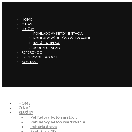
HOME
O NÁS
SLUŽBY
POHĽADOVÝ BETÓN IMITÁCIA
POHĽADOVÝ BETÓN OŠETROVANIE
IMITÁCIA DREVA
SCULPTURAL 3D
REFERENCIE
FRESKY V OBRAZOCH
KONTAKT
HOME
O NÁS
SLUŽBY
Pohľadový betón imitácia
Pohľadový betón ošetrovanie
Imitácia dreva
Sculptural 3D