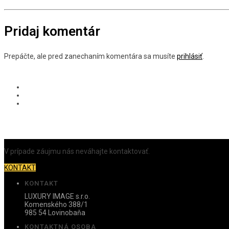
Pridaj komentár
Prepáčte, ale pred zanechaním komentára sa musíte
prihlásiť
.
V prípade záujmu nás neváhajte kontaktovať.
KONTAKT
KONTAKT
LUXURY IMAGE s.r.o.
Komenského 388/1
985 54 Lovinobaňa
KONTAKTNÁ OSOBA