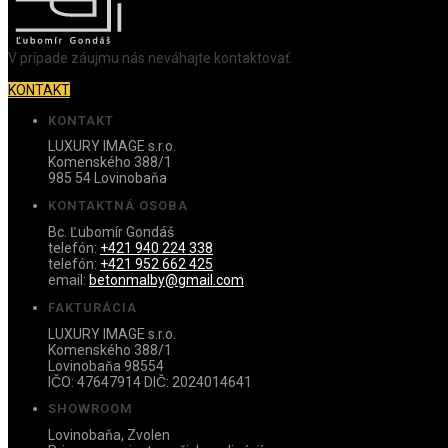
V prípade záujmu nás neváhajte kontaktovať.
KONTAKT
KONTAKT
LUXURY IMAGE s.r.o.
Komenského 388/1
985 54 Lovinobaňa
KONTAKTNÁ OSOBA
Bc. Ľubomír Gondáš
telefón:
+421 940 224 338
telefón:
+421 952 662 425
email:
betonmalby@gmail.com
FAKTURÁCIA
LUXURY IMAGE s.r.o.
Komenského 388/1
Lovinobaňa 98554
IČO: 47647914 DIČ: 2024014641
SHOWROOM
Lovinobaňa, Zvolen