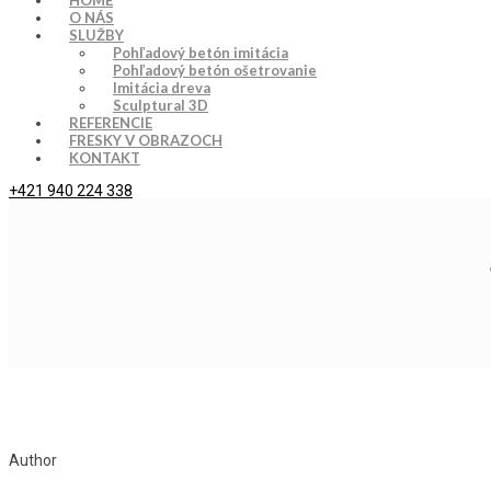
HOME
O NÁS
SLUŽBY
Pohľadový betón imitácia
Pohľadový betón ošetrovanie
Imitácia dreva
Sculptural 3D
REFERENCIE
FRESKY V OBRAZOCH
KONTAKT
+421 940 224 338
Author