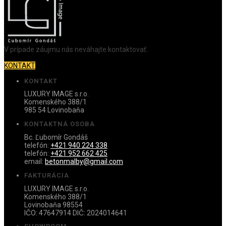
V prípade záujmu nás neváhajte kontaktovať.
KONTAKT
KONTAKT
LUXURY IMAGE s.r.o.
Komenského 388/1
985 54 Lovinobaňa
KONTAKTNÁ OSOBA
Bc. Ľubomír Gondáš
telefón:
+421 940 224 338
telefón:
+421 952 662 425
email:
betonmalby@gmail.com
FAKTURÁCIA
LUXURY IMAGE s.r.o.
Komenského 388/1
Lovinobaňa 98554
IČO: 47647914 DIČ: 2024014641