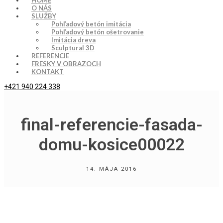
HOME
O NÁS
SLUŽBY
Pohľadový betón imitácia
Pohľadový betón ošetrovanie
Imitácia dreva
Sculptural 3D
REFERENCIE
FRESKY V OBRAZOCH
KONTAKT
+421 940 224 338
final-referencie-fasada-
domu-kosice00022
14. MÁJA 2016