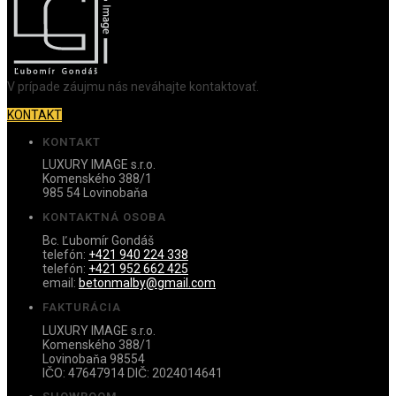
V prípade záujmu nás neváhajte kontaktovať.
KONTAKT
KONTAKT
LUXURY IMAGE s.r.o.
Komenského 388/1
985 54 Lovinobaňa
KONTAKTNÁ OSOBA
Bc. Ľubomír Gondáš
telefón:
+421 940 224 338
telefón:
+421 952 662 425
email:
betonmalby@gmail.com
FAKTURÁCIA
LUXURY IMAGE s.r.o.
Komenského 388/1
Lovinobaňa 98554
IČO: 47647914 DIČ: 2024014641