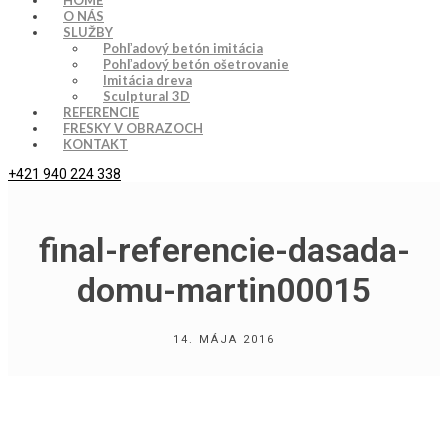
HOME
O NÁS
SLUŽBY
Pohľadový betón imitácia
Pohľadový betón ošetrovanie
Imitácia dreva
Sculptural 3D
REFERENCIE
FRESKY V OBRAZOCH
KONTAKT
+421 940 224 338
final-referencie-dasada-
domu-martin00015
14. MÁJA 2016