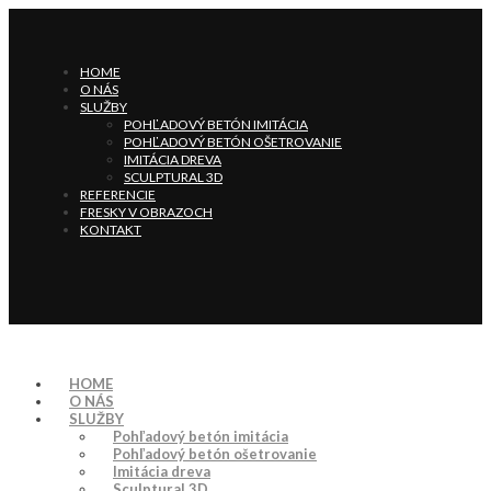
HOME
O NÁS
SLUŽBY
POHĽADOVÝ BETÓN IMITÁCIA
POHĽADOVÝ BETÓN OŠETROVANIE
IMITÁCIA DREVA
SCULPTURAL 3D
REFERENCIE
FRESKY V OBRAZOCH
KONTAKT
HOME
O NÁS
SLUŽBY
Pohľadový betón imitácia
Pohľadový betón ošetrovanie
Imitácia dreva
Sculptural 3D