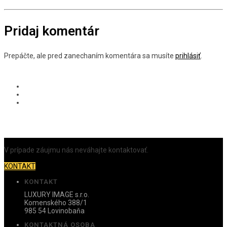
Pridaj komentár
Prepáčte, ale pred zanechaním komentára sa musíte
prihlásiť
.
V prípade záujmu nás neváhajte kontaktovať.
KONTAKT
KONTAKT
LUXURY IMAGE s.r.o.
Komenského 388/1
985 54 Lovinobaňa
KONTAKTNÁ OSOBA