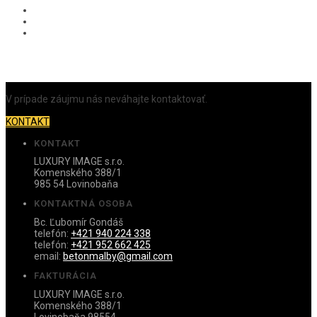
V prípade záujmu nás neváhajte kontaktovať.
KONTAKT
KONTAKT
LUXURY IMAGE s.r.o.
Komenského 388/1
985 54 Lovinobaňa
KONTAKTNÁ OSOBA
Bc. Ľubomír Gondáš
telefón:
+421 940 224 338
telefón:
+421 952 662 425
email:
betonmalby@gmail.com
FAKTURÁCIA
LUXURY IMAGE s.r.o.
Komenského 388/1
Lovinobaňa 98554