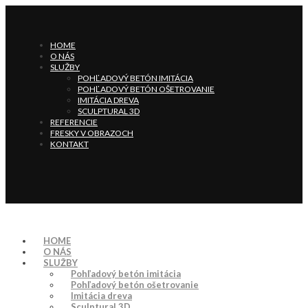
HOME
O NÁS
SLUŽBY
POHĽADOVÝ BETÓN IMITÁCIA
POHĽADOVÝ BETÓN OŠETROVANIE
IMITÁCIA DREVA
SCULPTURAL 3D
REFERENCIE
FRESKY V OBRAZOCH
KONTAKT
HOME
O NÁS
SLUŽBY
Pohľadový betón imitácia
Pohľadový betón ošetrovanie
Imitácia dreva
Sculptural 3D