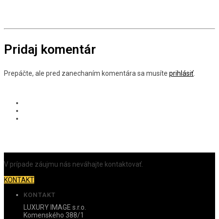
Pridaj komentár
Prepáčte, ale pred zanechaním komentára sa musíte
prihlásiť
.
V prípade záujmu nás neváhajte kontaktovať.
KONTAKT
KONTAKT
LUXURY IMAGE s.r.o.
Komenského 388/1