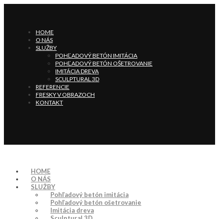
HOME
O NÁS
SLUŽBY
POHĽADOVÝ BETÓN IMITÁCIA
POHĽADOVÝ BETÓN OŠETROVANIE
IMITÁCIA DREVA
SCULPTURAL 3D
REFERENCIE
FRESKY V OBRAZOCH
KONTAKT
HOME
O NÁS
SLUŽBY
Pohľadový betón imitácia
Pohľadový betón ošetrovanie
Imitácia dreva
Sculptural 3D