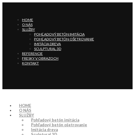
HOME
O NÁS
SLUŽBY
POHĽADOVÝ BETÓN IMITÁCIA
POHĽADOVÝ BETÓN OŠETROVANIE
IMITÁCIA DREVA
SCULPTURAL 3D
REFERENCIE
FRESKY V OBRAZOCH
KONTAKT
HOME
O NÁS
SLUŽBY
Pohľadový betón imitácia
Pohľadový betón ošetrovanie
Imitácia dreva
Sculptural 3D