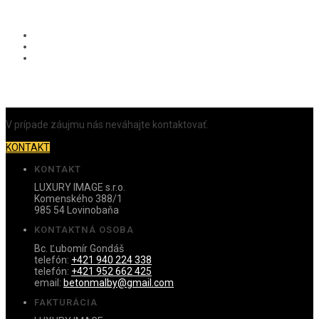
V prípade záujmu nás neváhajte kontaktovať.
KONTAKT
KONTAKT
LUXURY IMAGE s.r.o.
Komenského 388/1
985 54 Lovinobaňa
KONTAKTNÁ OSOBA
Bc. Ľubomír Gondáš
telefón:
+421 940 224 338
telefón:
+421 952 662 425
email:
betonmalby@gmail.com
FAKTURÁCIA