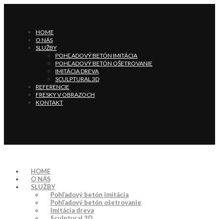
HOME
O NÁS
SLUŽBY
POHĽADOVÝ BETÓN IMITÁCIA
POHĽADOVÝ BETÓN OŠETROVANIE
IMITÁCIA DREVA
SCULPTURAL 3D
REFERENCIE
FRESKY V OBRAZOCH
KONTAKT
HOME
O NÁS
SLUŽBY
Pohľadový betón imitácia
Pohľadový betón ošetrovanie
Imitácia dreva
Sculptural 3D