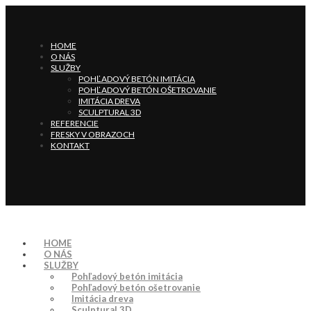
HOME
O NÁS
SLUŽBY
POHĽADOVÝ BETÓN IMITÁCIA
POHĽADOVÝ BETÓN OŠETROVANIE
IMITÁCIA DREVA
SCULPTURAL 3D
REFERENCIE
FRESKY V OBRAZOCH
KONTAKT
HOME
O NÁS
SLUŽBY
Pohľadový betón imitácia
Pohľadový betón ošetrovanie
Imitácia dreva
Sculptural 3D