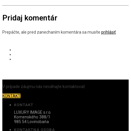
Pridaj komentár
Prepáčte, ale pred zanechaním komentára sa musíte
prihlásiť
.
V prípade záujmu nás neváhajte kontaktovať.
KONTAKT
KONTAKT
LUXURY IMAGE s.r.o.
Komenského 388/1
985 54 Lovinobaňa
KONTAKTNÁ OSOBA