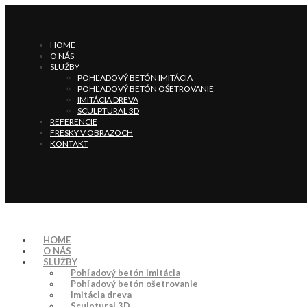
HOME
O NÁS
SLUŽBY
POHĽADOVÝ BETÓN IMITÁCIA
POHĽADOVÝ BETÓN OŠETROVANIE
IMITÁCIA DREVA
SCULPTURAL 3D
REFERENCIE
FRESKY V OBRAZOCH
KONTAKT
HOME
O NÁS
SLUŽBY
Pohľadový betón imitácia
Pohľadový betón ošetrovanie
Imitácia dreva
Sculptural 3D