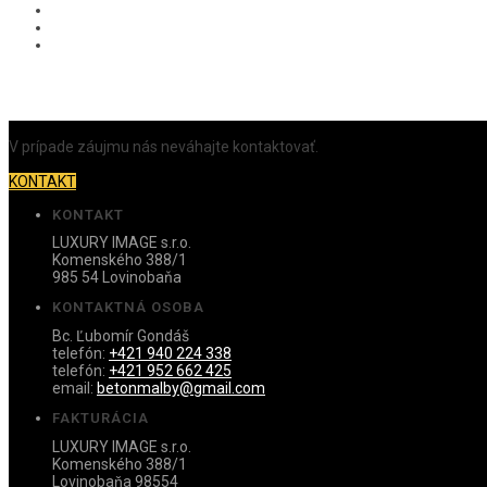
V prípade záujmu nás neváhajte kontaktovať.
KONTAKT
KONTAKT
LUXURY IMAGE s.r.o.
Komenského 388/1
985 54 Lovinobaňa
KONTAKTNÁ OSOBA
Bc. Ľubomír Gondáš
telefón:
+421 940 224 338
telefón:
+421 952 662 425
email:
betonmalby@gmail.com
FAKTURÁCIA
LUXURY IMAGE s.r.o.
Komenského 388/1
Lovinobaňa 98554