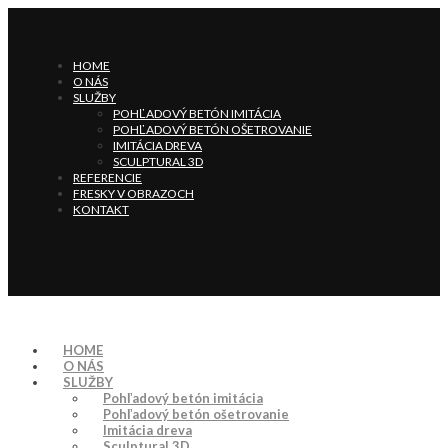
HOME
O NÁS
SLUŽBY
POHĽADOVÝ BETÓN IMITÁCIA
POHĽADOVÝ BETÓN OŠETROVANIE
IMITÁCIA DREVA
SCULPTURAL 3D
REFERENCIE
FRESKY V OBRAZOCH
KONTAKT
HOME
O NÁS
SLUŽBY
Pohľadový betón imitácia
Pohľadový betón ošetrovanie
Imitácia dreva
Sculptural 3D