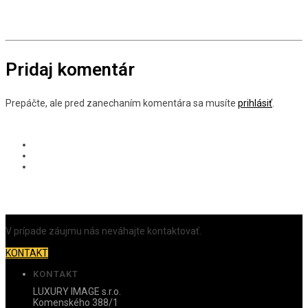
Pridaj komentár
Prepáčte, ale pred zanechaním komentára sa musíte
prihlásiť
.
V prípade záujmu nás neváhajte kontaktovať.
KONTAKT
KONTAKT
LUXURY IMAGE s.r.o.
Komenského 388/1