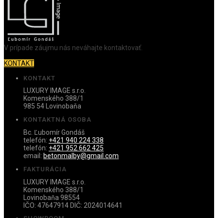
V prípade záujmu nás neváhajte kontaktovať.
KONTAKT
KONTAKT
LUXURY IMAGE s.r.o.
Komenského 388/1
985 54 Lovinobaňa
KONTAKTNÁ OSOBA
Bc. Ľubomír Gondáš
telefón:
+421 940 224 338
telefón:
+421 952 662 425
email:
betonmalby@gmail.com
FAKTURÁCIA
LUXURY IMAGE s.r.o.
Komenského 388/1
Lovinobaňa 98554
IČO: 47647914 DIČ: 2024014641