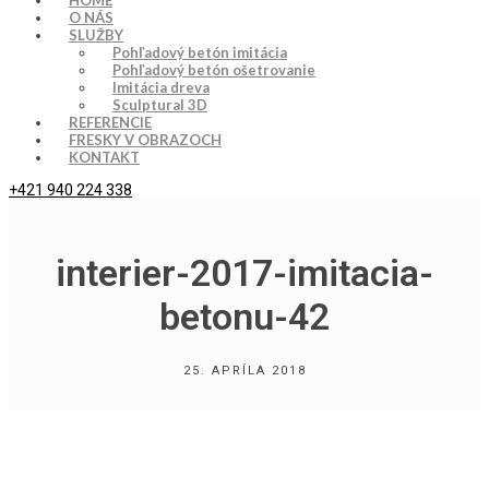
HOME
O NÁS
SLUŽBY
Pohľadový betón imitácia
Pohľadový betón ošetrovanie
Imitácia dreva
Sculptural 3D
REFERENCIE
FRESKY V OBRAZOCH
KONTAKT
+421 940 224 338
interier-2017-imitacia-
betonu-42
25. APRÍLA 2018