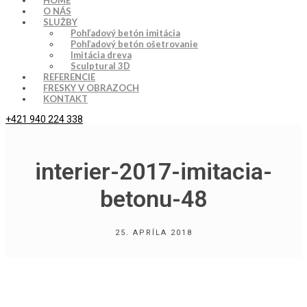
HOME
O NÁS
SLUŽBY
Pohľadový betón imitácia
Pohľadový betón ošetrovanie
Imitácia dreva
Sculptural 3D
REFERENCIE
FRESKY V OBRAZOCH
KONTAKT
+421 940 224 338
interier-2017-imitacia-
betonu-48
25. APRÍLA 2018