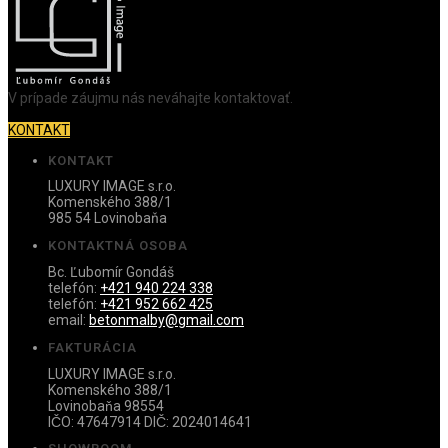
V prípade záujmu nás neváhajte kontaktovať.
KONTAKT
KONTAKT
LUXURY IMAGE s.r.o.
Komenského 388/1
985 54 Lovinobaňa
KONTAKTNÁ OSOBA
Bc. Ľubomír Gondáš
telefón:
+421 940 224 338
telefón:
+421 952 662 425
email:
betonmalby@gmail.com
FAKTURÁCIA
LUXURY IMAGE s.r.o.
Komenského 388/1
Lovinobaňa 98554
IČO: 47647914 DIČ: 2024014641