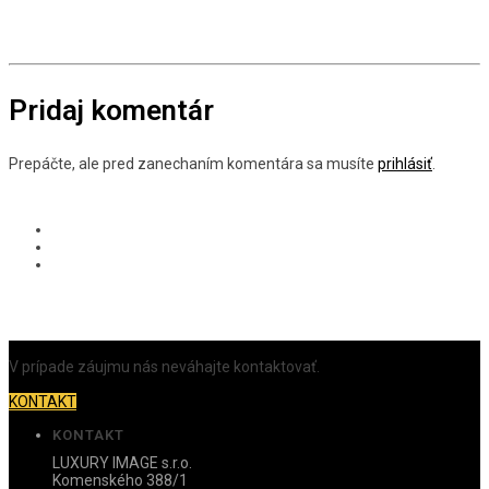
Pridaj komentár
Prepáčte, ale pred zanechaním komentára sa musíte
prihlásiť
.
V prípade záujmu nás neváhajte kontaktovať.
KONTAKT
KONTAKT
LUXURY IMAGE s.r.o.
Komenského 388/1