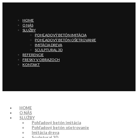
HOME
O NÁS
SLUŽBY
POHĽADOVÝ BETÓN IMITÁCIA
POHĽADOVÝ BETÓN OŠETROVANIE
IMITÁCIA DREVA
SCULPTURAL 3D
REFERENCIE
FRESKY V OBRAZOCH
KONTAKT
HOME
O NÁS
SLUŽBY
Pohľadový betón imitácia
Pohľadový betón ošetrovanie
Imitácia dreva
Sculptural 3D