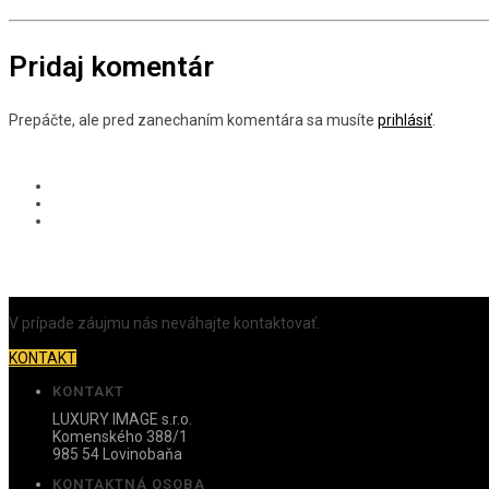
Pridaj komentár
Prepáčte, ale pred zanechaním komentára sa musíte
prihlásiť
.
V prípade záujmu nás neváhajte kontaktovať.
KONTAKT
KONTAKT
LUXURY IMAGE s.r.o.
Komenského 388/1
985 54 Lovinobaňa
KONTAKTNÁ OSOBA