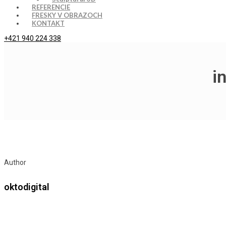
REFERENCIE
FRESKY V OBRAZOCH
KONTAKT
+421 940 224 338
i
Author
oktodigital