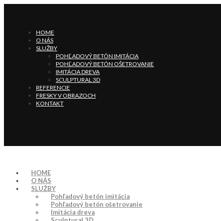
HOME
O NÁS
SLUŽBY
POHĽADOVÝ BETÓN IMITÁCIA
POHĽADOVÝ BETÓN OŠETROVANIE
IMITÁCIA DREVA
SCULPTURAL 3D
REFERENCIE
FRESKY V OBRAZOCH
KONTAKT
HOME
O NÁS
SLUŽBY
Pohľadový betón imitácia
Pohľadový betón ošetrovanie
Imitácia dreva
Sculptural 3D