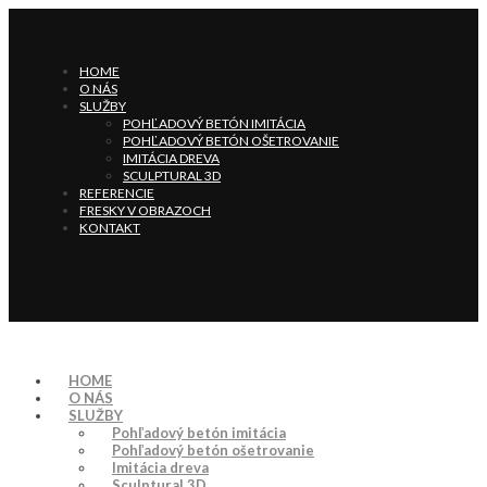
HOME
O NÁS
SLUŽBY
POHĽADOVÝ BETÓN IMITÁCIA
POHĽADOVÝ BETÓN OŠETROVANIE
IMITÁCIA DREVA
SCULPTURAL 3D
REFERENCIE
FRESKY V OBRAZOCH
KONTAKT
HOME
O NÁS
SLUŽBY
Pohľadový betón imitácia
Pohľadový betón ošetrovanie
Imitácia dreva
Sculptural 3D