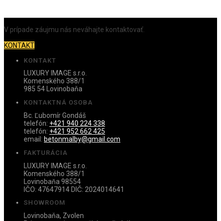
V prípade záujmu nás neváhajte kontaktovať.
KONTAKT
KONTAKT
LUXURY IMAGE s.r.o.
Komenského 388/1
985 54 Lovinobaňa
KONTAKTNÁ OSOBA
Bc. Ľubomír Gondáš
telefón:
+421 940 224 338
telefón:
+421 952 662 425
email:
betonmalby@gmail.com
FAKTURÁCIA
LUXURY IMAGE s.r.o.
Komenského 388/1
Lovinobaňa 98554
IČO: 47647914 DIČ: 2024014641
SHOWROOM
Lovinobaňa, Zvolen